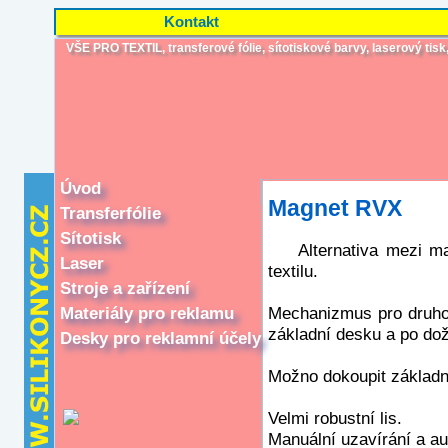
Kontakt
VŠE PRO TEXTIL, transferové fólie, sítotiskové barvy, laserový tisk, i
Úvod
Magnet RVX
Transferfólie
Sítotisk
Alternativa mezi m
Laser
textilu.
Stroje a zařízení
Materiály pro reklamu
Mechanizmus pro druhou
základní desku a po dož
Desky pro reklamní účely
Možno dokoupit základn
Velmi robustní lis.
Manuální uzavírání a au