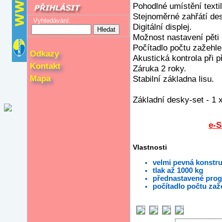
Pohodlné umístění textil
Stejnoměrné zahřátí des
Vyhledávání:
Digitální displej.
Možnost nastavení pěti
Počítadlo počtu zažehle
Odkazy
Akustická kontrola při p
Kontakt
Záruka 2 roky.
Mapa
Stabilní základna lisu.
Základní desky-set - 1
e-
Vlastnosti
velmi pevná konstr
tlak až 1000 kg
přednastavené pro
počítadlo počtu zaž