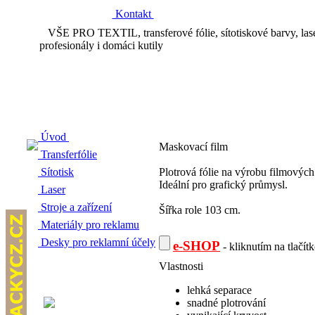
Kontakt
VŠE PRO TEXTIL, transferové fólie, sítotiskové barvy, laserov
profesionály i domáci kutily
Úvod
Maskovací film
Transferfólie
Sítotisk
Plotrová fólie na výrobu filmových 
Ideální pro grafický průmysl.
Laser
Stroje a zařízení
Šířka role 103 cm.
Materiály pro reklamu
Desky pro reklamní účely
e-SHOP
- kliknutím na tlačít
Vlastnosti
lehká separace
snadné plotrování