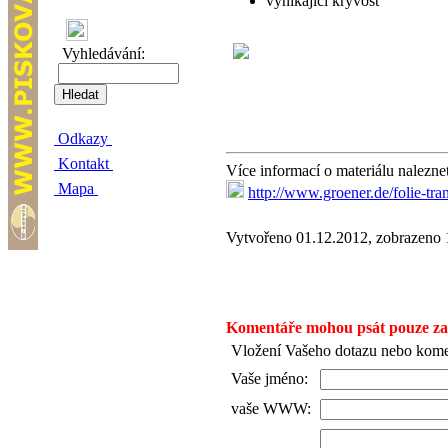
vynikající kryvost
Vyhledávání:
Odkazy
Kontakt
Více informací o materiálu nalezne
Mapa
http://www.groener.de/folie-trans
Vytvořeno 01.12.2012, zobrazeno
Komentáře mohou psát pouze zare
Vložení Vašeho dotazu nebo kome
Vaše jméno:
vaše WWW: