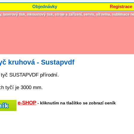
Objednávky
Registrace
laserový tisk, inkoustový tisk, stroje a zařízení, servis, síťovina, sublimace ne
yč kruhová - Sustapvdf
 tyč SUSTAPVDF přírodní.
ch tyčí je 3000 mm.
e-SHOP
- kliknutím na tlačítko se zobrazí ceník