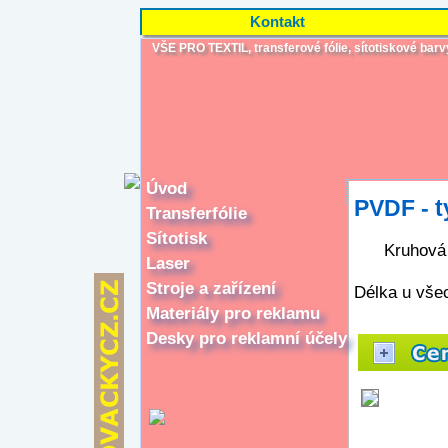
Kontakt
VŠE PRO TEXTIL, transferové fólie, sítotiskové barvy, 
Úvod
PVDF - t
Transferfólie
Sítotisk
Kruhová
Laser
Stroje a zařízení
Délka u vše
Materiály pro reklamu
Desky pro reklamní účely