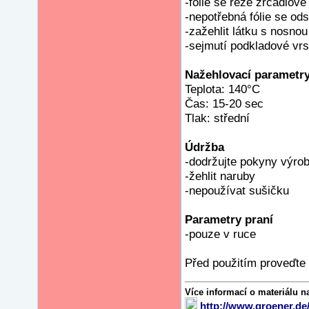
-fólie se řeže zrcadlo
-nepotřebná fólie se ods
-zažehlit látku s nosnou 
-sejmutí podkladové vrs
Nažehlovací parametr
Teplota: 140°C
Čas: 15-20 sec
Tlak: střední
Údržba
-dodržujte pokyny výrobc
-žehlit naruby
-nepoužívat sušičku
Parametry praní
-pouze v ruce
Před použitím proveďte 
Více informací o materiálu n
http://www.groener.de/fo