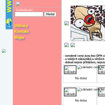
Vyhledávání:
Odkazy
Kontakt
Mapa
- uvedené ceny jsou bez DPH za
- u stálých zákazníků a většíc
- dokud nejste přihlášen, nejs
Na dotaz
Na dotaz