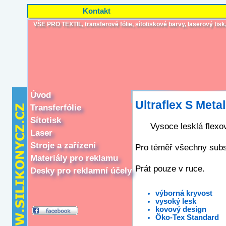
Kontakt
VŠE PRO TEXTIL, transferové fólie, sítotiskové barvy, laserový tisk, i
Úvod
Ultraflex S Metal
Transferfólie
Sítotisk
Vysoce lesklá flexo
Laser
Stroje a zařízení
Pro téměř všechny subs
Materiály pro reklamu
Prát pouze v ruce.
Desky pro reklamní účely
výborná kryvost
vysoký lesk
kovový design
Öko-Tex Standard