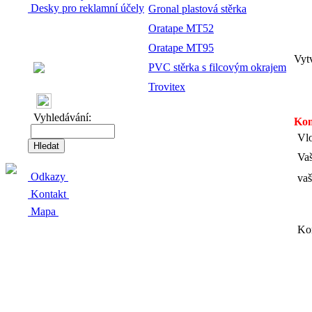
Desky pro reklamní účely
Gronal plastová stěrka
Oratape MT52
Oratape MT95
Vyt
PVC stěrka s filcovým okrajem
Trovitex
Vyhledávání:
Kom
Vlo
Vaš
Odkazy
va
Kontakt
Mapa
Ko