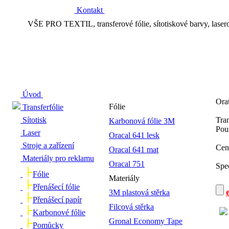
Kontakt
VŠE PRO TEXTIL, transferové fólie, sítotiskové barvy, laserový t
Úvod
Ora
Fólie
Transferfólie
Sítotisk
Tran
Karbonová fólie 3M
Použ
Laser
Oracal 641 lesk
Stroje a zařízení
Ceno
Oracal 641 mat
Materiály pro reklamu
Oracal 751
Spec
Fólie
Materiály
Přenášecí fólie
3M plastová stěrka
Přenášecí papír
Filcová stěrka
Karbonové fólie
Gronal Economy Tape
Pomůcky