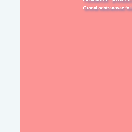
Gronal odstraňovač fóli