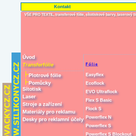
Kontakt
VŠE PRO TEXTIL, transferové fólie, sítotiskové barvy, laserový tisk
Úvod
Transferfólie
Fólie
Easyflex
Plotrové fólie
Pomůcky
Ecoflock
Sítotisk
EVO Ultraflock
Laser
Flex S Basic
Stroje a zařízení
Flock S
Materiály pro reklamu
Powerflex N
Desky pro reklamní účely
Powerflex S
Powerflex S Blockout