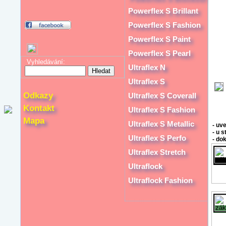
Powerflex S Brillant
Powerflex S Fashion
Powerflex S Paint
Powerflex S Pearl
Vyhledávání:
Ultraflex N
Ultraflex S
Odkazy
Ultraflex S Coverall
Kontakt
Ultraflex S Fashion
Mapa
Ultraflex S Metallic
- uve
- u s
Ultraflex S Perfo
- dok
Ultraflex Stretch
Ultraflock
Ultraflock Fashion