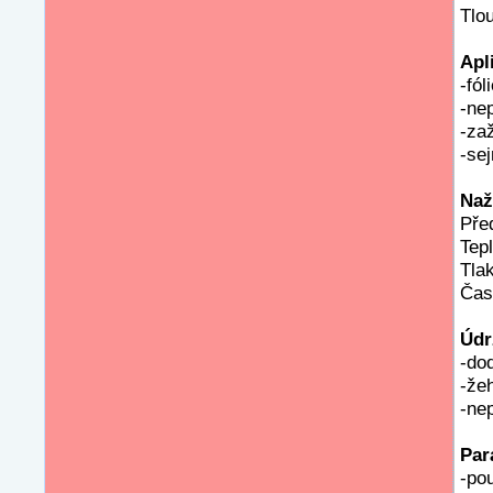
Tlo
Apl
-fó
-nep
-zaž
-se
Naž
Před
Tep
Tlak
Čas
Údr
-dod
-žeh
-ne
Par
-po