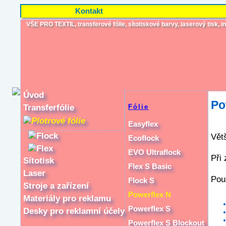
Kontakt
VŠE PRO TEXTIL, transferové fólie, sítotiskové barvy, laserový tisk, ink
Úvod
Po
Transferfólie
Fólie
Plotrové fólie
Easyflex
Flock
Větš
Ecoflock
Flex
EVO Ultraflock
Při
Sítotisk
Flex S Basic
Laser
Pou
Flock S
Stroje a zařízení
Powerflex N
Materiály pro reklamu
Powerflex S
Desky pro reklamní účely
Powerflex S Blockout