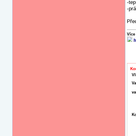
-te
-pr
Pře
Více
h
Ko
Vl
Va
v
K