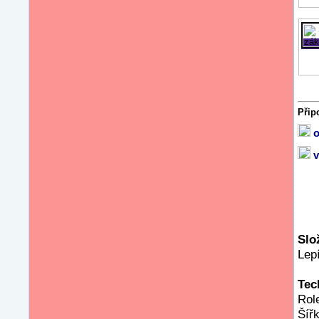
Přip
o
v
Slo
Lepí
Tec
Rol
Šíř