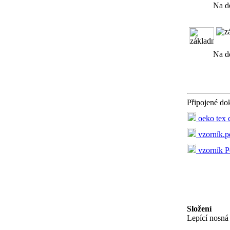
Na d
Na d
Připojené d
oeko tex c
vzorník.p
vzorník Po
Složení
Lepící nosná 