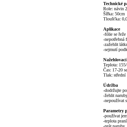
Technické p
Role: návin 
Šířka: 50cm
Tloušťka: 0
Aplikace
-fólie se ře
-nepotřebná f
-zažehlit lát
-sejmutí pod
Nažehlovací
Teplota: 155
Čas: 17-20 s
Tlak: střední
Údržba
-dodržujte po
-žehlit narub
-nepoužívat 
Parametry p
-používat je
-teplota pran
-prát naruby