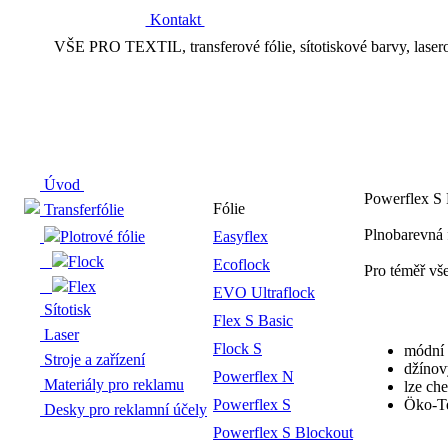
Kontakt
VŠE PRO TEXTIL, transferové fólie, sítotiskové barvy, laserový t
Úvod
Powerflex S 
Fólie
Transferfólie
Plnobarevná 
Plotrové fólie
Easyflex
Flock
Ecoflock
Pro téměř vš
Flex
EVO Ultraflock
Sítotisk
Flex S Basic
Laser
Flock S
módní 
Stroje a zařízení
džínov
Powerflex N
Materiály pro reklamu
lze che
Powerflex S
Öko-Te
Desky pro reklamní účely
Powerflex S Blockout